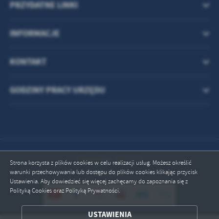
treści w postaci wiadomości, ofert, komunikatów mediów
PRZYDATNE LINKI
społecznościowych.
INFORMACJE
KONTAKT
GODZINY PRACY URZĘDU
Odwiedzin: 1377153
Strona korzysta z plików cookies w celu realizacji usług. Możesz określić
warunki przechowywania lub dostępu do plików cookies klikając przycisk
Online: 3
Ustawienia. Aby dowiedzieć się więcej zachęcamy do zapoznania się z
Polityką Cookies oraz Polityką Prywatności.
USTAWIENIA
ZAPISZ WYBRANE