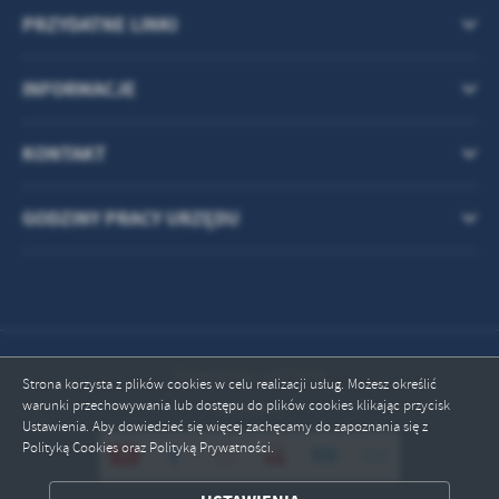
PRZYDATNE LINKI
INFORMACJE
KONTAKT
GODZINY PRACY URZĘDU
Odwiedzin: 1377070
Strona korzysta z plików cookies w celu realizacji usług. Możesz określić
warunki przechowywania lub dostępu do plików cookies klikając przycisk
Online: 2
Ustawienia. Aby dowiedzieć się więcej zachęcamy do zapoznania się z
Polityką Cookies oraz Polityką Prywatności.
ZAPISZ WYBRANE