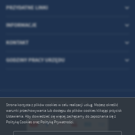
PRZYDATNE LINKI
INFORMACJE
KONTAKT
GODZINY PRACY URZĘDU
Odwiedzin: 1377424
Strona korzysta z plików cookies w celu realizacji usług. Możesz określić
warunki przechowywania lub dostępu do plików cookies klikając przycisk
Online: 5
Ustawienia. Aby dowiedzieć się więcej zachęcamy do zapoznania się z
Polityką Cookies oraz Polityką Prywatności.
ZAPISZ WYBRANE