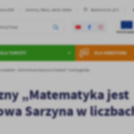
20°C
rpnia 2026
Imieniny: Sława, Jakub, Stefan
Bezchmurnie
DLA TURYSTY
DLA INWESTORA
wszędzie – Gmina Nowa Sarzyna w liczbach” rozstrzygnięty
zny „Matematyka jest
owa Sarzyna w liczbac