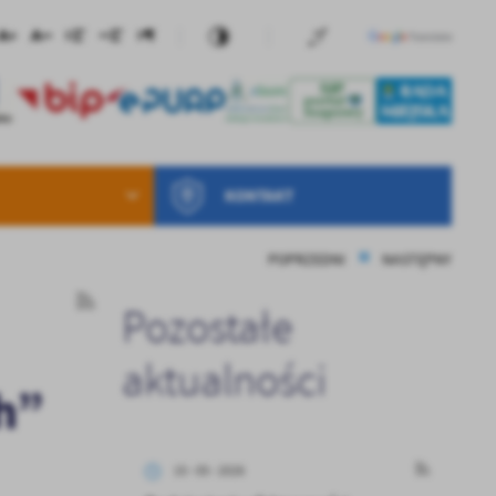
KONTAKT
POPRZEDNI
NASTĘPNY
Pozostałe
aktualności
h”
15 - 05 - 2026