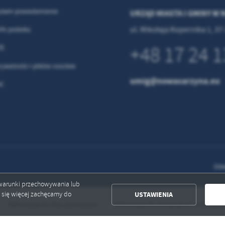
ystem powiadamiania
URZĄD MIASTA I GMINY W
ul. Mikołaja Kopernika 1, 3
5% podatku
+48 17 24 1
ZE
rywatności i plików coockies
umig@nowasarzyna.eu
ść
Odw
ć warunki przechowywania lub
USTAWIENIA
ć się więcej zachęcamy do
Rekrutacja do klas pierwszych
Rekrutacja do przedszkoli i oddziałów 