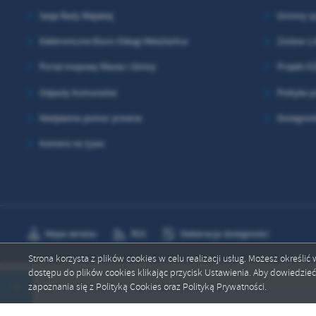
Sesje Rady Miejskiej
Gminny s
Elektroniczne Biuro Obługi Mieszkańca
Zostaw 1,
Portal mapowy Miasta i Gminy
Projekt O
Odpady Komunalne
Polityka p
Niedpłatna pomoc prawna
Dostępno
Kamera na żywo
Mapa serwisu
RSS
Deklaracja dostępności
Strona korzysta z plików cookies w celu realizacji usług. Możesz określi
dostępu do plików cookies klikając przycisk Ustawienia. Aby dowiedzie
Copyright by nowasarzyna.eu
zapoznania się z Polityką Cookies oraz Polityką Prywatności.
cje społeczne projektu planu ogólnego Gminy Nowa Sarzyna