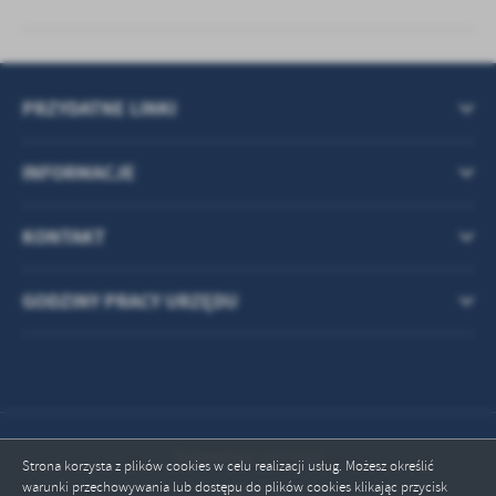
PRZYDATNE LINKI
INFORMACJE
KONTAKT
GODZINY PRACY URZĘDU
Odwiedzin: 1377112
Strona korzysta z plików cookies w celu realizacji usług. Możesz określić
warunki przechowywania lub dostępu do plików cookies klikając przycisk
Online: 4