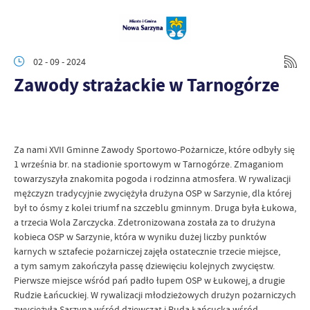
02 - 09 - 2024
Zawody strażackie w Tarnogórze
Za nami XVII Gminne Zawody Sportowo-Pożarnicze, które odbyły się
1 września br. na stadionie sportowym w Tarnogórze. Zmaganiom
towarzyszyła znakomita pogoda i rodzinna atmosfera. W rywalizacji
mężczyzn tradycyjnie zwyciężyła drużyna OSP w Sarzynie, dla której
był to ósmy z kolei triumf na szczeblu gminnym. Druga była Łukowa,
a trzecia Wola Zarczycka. Zdetronizowana została za to drużyna
kobieca OSP w Sarzynie, która w wyniku dużej liczby punktów
karnych w sztafecie pożarniczej zajęła ostatecznie trzecie miejsce,
a tym samym zakończyła passę dziewięciu kolejnych zwycięstw.
Pierwsze miejsce wśród pań padło łupem OSP w Łukowej, a drugie
Rudzie Łańcuckiej. W rywalizacji młodzieżowych drużyn pożarniczych
zwyciężyła Sarzyna wśród dziewcząt i Ruda Łańcucka wśród