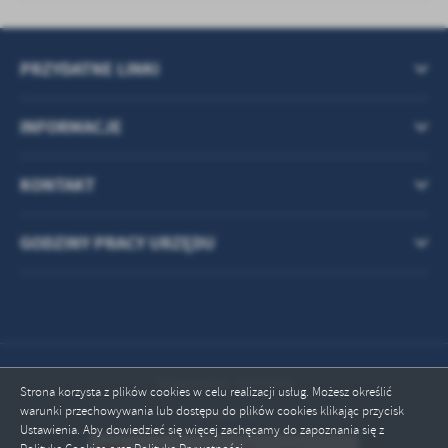
PRZYDATNE LINKI
INFORMACJE
KONTAKT
GODZINY PRACY URZĘDU
Odwiedzin: 1377143
Strona korzysta z plików cookies w celu realizacji usług. Możesz określić
warunki przechowywania lub dostępu do plików cookies klikając przycisk
Online: 4
Ustawienia. Aby dowiedzieć się więcej zachęcamy do zapoznania się z