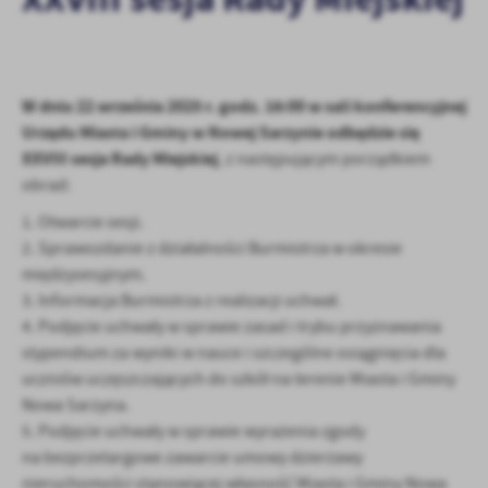
personalizację określonych funkcjonalności czy prezentowanych
treści.
Dzięki tym plikom cookies możemy zapewnić Ci większy komfort
Więcej
korzystania z funkcjonalności naszej strony poprzez dopasowanie
jej do Twoich indywidualnych preferencji. Wyrażenie zgody na
W dniu 22 września 2025 r. godz. 16:00 w sali konferencyjnej
funkcjonalne i personalizacyjne pliki cookies gwarantuje
Urzędu Miasta i Gminy w Nowej Sarzynie odbędzie się
Analityczne
dostępność większej ilości funkcji na stronie.
XXVIII sesja Rady Miejskiej
, z następującym porządkiem
Analityczne pliki cookies pomagają nam rozwijać się i
obrad:
dostosowywać do Twoich potrzeb.
Cookies analityczne pozwalają na uzyskanie informacji w zakresie
1. Otwarcie sesji.
Więcej
wykorzystywania witryny internetowej, miejsca oraz częstotliwości,
2. Sprawozdanie z działalności Burmistrza w okresie
z jaką odwiedzane są nasze serwisy www. Dane pozwalają nam na
międzysesyjnym.
ocenę naszych serwisów internetowych pod względem ich
Reklamowe
3. Informacja Burmistrza z realizacji uchwał.
popularności wśród użytkowników. Zgromadzone informacje są
4. Podjęcie uchwały w sprawie zasad i trybu przyznawania
Dzięki reklamowym plikom cookies prezentujemy Ci najciekawsze
przetwarzane w formie zanonimizowanej. Wyrażenie zgody na
informacje i aktualności na stronach naszych partnerów.
analityczne pliki cookies gwarantuje dostępność wszystkich
stypendium za wyniki w nauce i szczególne osiągnięcia dla
funkcjonalności.
Promocyjne pliki cookies służą do prezentowania Ci naszych
uczniów uczęszczających do szkół na terenie Miasta i Gminy
Więcej
komunikatów na podstawie analizy Twoich upodobań oraz Twoich
Nowa Sarzyna.
zwyczajów dotyczących przeglądanej witryny internetowej. Treści
5. Podjęcie uchwały w sprawie wyrażenia zgody
promocyjne mogą pojawić się na stronach podmiotów trzecich lub
na bezprzetargowe zawarcie umowy dzierżawy
firm będących naszymi partnerami oraz innych dostawców usług.
nieruchomości stanowiącej własność Miasta i Gminy Nowa