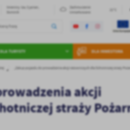
Imieniny: Iza, Cyprian,
Zachmurzenie
21°C
Dominik
Umiarkowane
DLA TURYSTY
DLA INWESTORA
iej
„Zakup pojazdu do prowadzenia akcji ratowniczych dla Ochotniczej straży Pożar
prowadzenia akcji
hotniczej straży Pożar