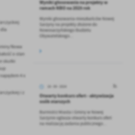
Wyniki głosowania na projekty w
ramach NBO na 2025 rok
Wyniki głosowania mieszkańców Nowej
rczyckiej
Sarzyny na projekty złożone do
 dla
Nowosarzyńskiego Budżetu
Obywatelskiego...
 Gminy Nowa
ałość o stan
e skutki
kup
 napędem 4 x
18 - 09 - 2024
czyckiej i z
Otwarty konkurs ofert - aktywizacja
osób starszych
Burmistrz Miasta i Gminy w Nowej
Sarzynie ogłasza otwarty konkurs ofert
na realizację zadania publicznego...
a
kom