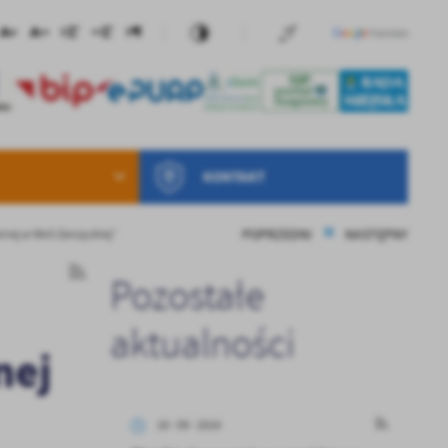
KONTAKT
POPRZEDNI
NASTĘPNY
nej w Woli Zarczyckiej”
Pozostałe
aktualności
nej
18 - 09 - 2024