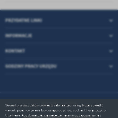
PRZYDATNE LINKI
INFORMACJE
KONTAKT
GODZINY PRACY URZĘDU
Odwiedzin: 1375952
Strona korzysta z plików cookies w celu realizacji usług. Możesz określić
warunki przechowywania lub dostępu do plików cookies klikając przycisk
Online: 6
Ustawienia. Aby dowiedzieć się więcej zachęcamy do zapoznania się z