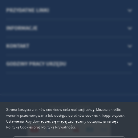
PRZYDATNE LINKI
INFORMACJE
KONTAKT
GODZINY PRACY URZĘDU
Odwiedzin: 1376498
Strona korzysta z plików cookies w celu realizacji usług. Możesz określić
warunki przechowywania lub dostępu do plików cookies klikając przycisk
Online: 6
Ustawienia. Aby dowiedzieć się więcej zachęcamy do zapoznania się z
Polityką Cookies oraz Polityką Prywatności.
ZAPISZ WYBRANE