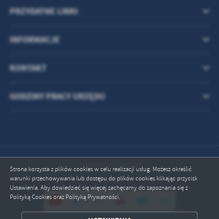
PRZYDATNE LINKI
INFORMACJE
KONTAKT
GODZINY PRACY URZĘDU
Odwiedzin: 1376498
Strona korzysta z plików cookies w celu realizacji usług. Możesz określić
warunki przechowywania lub dostępu do plików cookies klikając przycisk
Online: 6
Ustawienia. Aby dowiedzieć się więcej zachęcamy do zapoznania się z
Polityką Cookies oraz Polityką Prywatności.
ZAPISZ WYBRANE