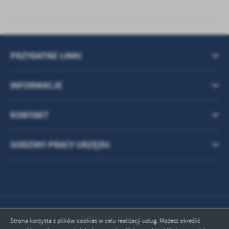
PRZYDATNE LINKI
INFORMACJE
KONTAKT
GODZINY PRACY URZĘDU
Odwiedzin: 1377169
Strona korzysta z plików cookies w celu realizacji usług. Możesz określić