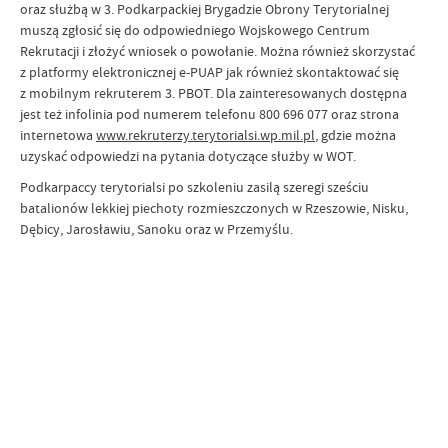
oraz służbą w 3. Podkarpackiej Brygadzie Obrony Terytorialnej
muszą zgłosić się do odpowiedniego Wojskowego Centrum
Rekrutacji i złożyć wniosek o powołanie. Można również skorzystać
z platformy elektronicznej e-PUAP jak również skontaktować się
z mobilnym rekruterem 3. PBOT. Dla zainteresowanych dostępna
jest też infolinia pod numerem telefonu 800 696 077 oraz strona
internetowa
www.rekruterzy.terytorialsi.wp.mil.pl
, gdzie można
uzyskać odpowiedzi na pytania dotyczące służby w WOT.
Podkarpaccy terytorialsi po szkoleniu zasilą szeregi sześciu
batalionów lekkiej piechoty rozmieszczonych w Rzeszowie, Nisku,
Dębicy, Jarosławiu, Sanoku oraz w Przemyślu.