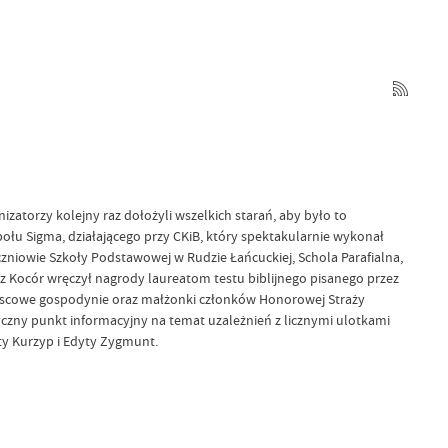
zatorzy kolejny raz dołożyli wszelkich starań, aby było to
społu Sigma, działającego przy CKiB, który spektakularnie wykonał
czniowie Szkoły Podstawowej w Rudzie Łańcuckiej, Schola Parafialna,
sz Kocór wręczył nagrody laureatom testu biblijnego pisanego przez
iejscowe gospodynie oraz małżonki członków Honorowej Straży
tyczny punkt informacyjny na temat uzależnień z licznymi ulotkami
ty Kurzyp i Edyty Zygmunt.