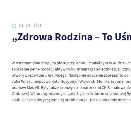
01 - 06 - 2026
„Zdrowa Rodzina – To Uś
W ostatnim dniu maja, na placu przy Domu Parafialnym w Rudzie Łańcu
spotkanie pełne radości, aktywności i integracji społeczności, z lic
utwory z repertuaru Arki Noego. Następnie na scenie zaprezentowali 
Julia Wnęk, miejscowe Koło Gospodyń Wiejskich, Monika Szpunar oraz 
uczniów klas VII. Były także zabawy z animatorkami CKiB, malowani
Grobowej. Wśród zaproszonych gości byli, m.in. burmistrz Andrzej Ry
i publikacjami dotyczącymi tej problematyki. Na zakończenie miała 