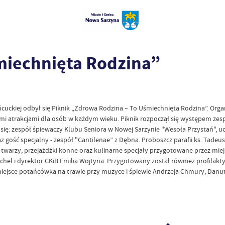
miechnięta Rodzina”
ckiej odbył się Piknik „Zdrowa Rodzina – To Uśmiechnięta Rodzina”. Organi
znymi atrakcjami dla osób w każdym wieku. Piknik rozpoczął się występem ze
się: zespół śpiewaczy Klubu Seniora w Nowej Sarzynie "Wesoła Przystań", u
gość specjalny - zespół "Cantilenae” z Dębna. Proboszcz parafii ks. Tadeu
e twarzy, przejażdżki konne oraz kulinarne specjały przygotowane przez m
chel i dyrektor CKiB Emilia Wojtyna. Przygotowany został również profilak
miejsce potańcówka na trawie przy muzyce i śpiewie Andrzeja Chmury, Danu