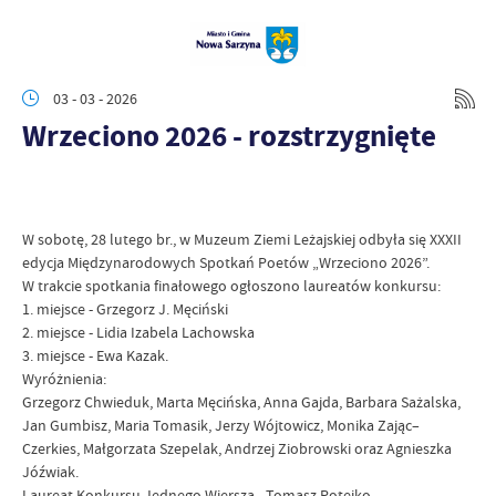
03 - 03 - 2026
Wrzeciono 2026 - rozstrzygnięte
W sobotę, 28 lutego br., w Muzeum Ziemi Leżajskiej odbyła się XXXII
edycja Międzynarodowych Spotkań Poetów „Wrzeciono 2026”.
W trakcie spotkania finałowego ogłoszono laureatów konkursu:
1. miejsce - Grzegorz J. Męciński
2. miejsce - Lidia Izabela Lachowska
3. miejsce - Ewa Kazak.
Wyróżnienia:
Grzegorz Chwieduk, Marta Męcińska, Anna Gajda, Barbara Sażalska,
Jan Gumbisz, Maria Tomasik, Jerzy Wójtowicz, Monika Zając–
Czerkies, Małgorzata Szepelak, Andrzej Ziobrowski oraz Agnieszka
Jóźwiak.
Laureat Konkursu Jednego Wiersza - Tomasz Potejko.