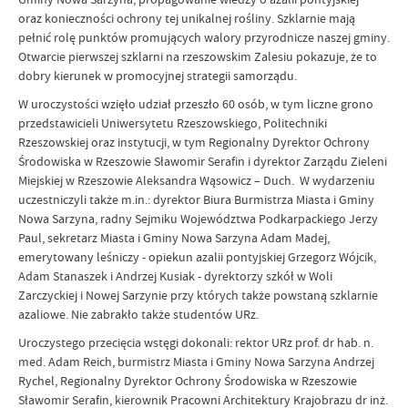
oraz konieczności ochrony tej unikalnej rośliny. Szklarnie mają
pełnić rolę punktów promujących walory przyrodnicze naszej gminy.
Otwarcie pierwszej szklarni na rzeszowskim Zalesiu pokazuje, że to
dobry kierunek w promocyjnej strategii samorządu.
W uroczystości wzięło udział przeszło 60 osób, w tym liczne grono
przedstawicieli Uniwersytetu Rzeszowskiego, Politechniki
Rzeszowskiej oraz instytucji, w tym Regionalny Dyrektor Ochrony
Środowiska w Rzeszowie Sławomir Serafin i dyrektor Zarządu Zieleni
Miejskiej w Rzeszowie Aleksandra Wąsowicz – Duch. W wydarzeniu
uczestniczyli także m.in.: dyrektor Biura Burmistrza Miasta i Gminy
Nowa Sarzyna, radny Sejmiku Województwa Podkarpackiego Jerzy
Paul, sekretarz Miasta i Gminy Nowa Sarzyna Adam Madej,
emerytowany leśniczy - opiekun azalii pontyjskiej Grzegorz Wójcik,
Adam Stanaszek i Andrzej Kusiak - dyrektorzy szkół w Woli
Zarczyckiej i Nowej Sarzynie przy których także powstaną szklarnie
azaliowe. Nie zabrakło także studentów URz.
Uroczystego przecięcia wstęgi dokonali: rektor URz prof. dr hab. n.
med. Adam Reich, burmistrz Miasta i Gminy Nowa Sarzyna Andrzej
Rychel, Regionalny Dyrektor Ochrony Środowiska w Rzeszowie
Sławomir Serafin, kierownik Pracowni Architektury Krajobrazu dr inż.