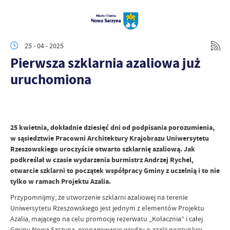
25 - 04 - 2025
Pierwsza szklarnia azaliowa już
uruchomiona
25
kwietnia, dokładnie dziesięć dni od podpisania porozumienia,
w sąsiedztwie Pracowni Architektury Krajobrazu Uniwersytetu
Rzeszowskiego uroczyście otwarto szklarnię azaliową. Jak
podkreślał w czasie wydarzenia burmistrz Andrzej Rychel,
otwarcie szklarni to początek współpracy Gminy z uczelnią i to nie
tylko w ramach Projektu Azalia.
Przypomnijmy, że utworzenie szklarni azaliowej na terenie
Uniwersytetu Rzeszowskiego jest jednym z elementów Projektu
Azalia, mającego na celu promocję rezerwatu „Kołacznia” i całej
Gminy Nowa Sarzyna, propagowanie wiedzy o azalii pontyjskiej