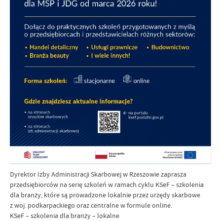
Dyrektor Izby Administracji Skarbowej w Rzeszowie zaprasza
przedsiębiorców na serię szkoleń w ramach cyklu KSeF – szkolenia
dla branży, które są prowadzone lokalnie przez urzędy skarbowe
z woj. podkarpackiego oraz centralne w formule online.
KSeF – szkolenia dla branży – lokalne