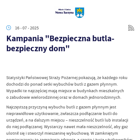
16 - 07 - 2025
Kampania "Bezpieczna butla-
bezpieczny dom"
Statystyki Państwowej Straży Pożarnej pokazują, że każdego roku
dochodzi do ponad setki wybuchów butli z gazem płynnym.
Wypadki te najczęściej mają miejsce w budynkach mieszkalnych
o zabudowie wielorodzinnej oraz w domach jednorodzinnych.
Najczęstszą przyczyną wybuchu butli z gazem płynnym jest
nieprawidłowe użytkowanie, zwłaszcza podłączanie butli do
urządzeń, a na dalszym miejscu – nieszczelność butli lub instalacji
do niej podłączanej. Wystarczy nawet mała nieszczelność, aby gaz
ulotnił się i stworzył mieszaninę wybuchową. W zamkniętym
pomieszczeniu to zagrożenie zdrowia, a często i życia użytkowników.