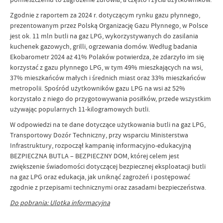
Zgodnie z raportem za 2024 r. dotyczącym rynku gazu płynnego,
prezentowanym przez Polską Organizację Gazu Płynnego, w Polsce
jest ok. 11 mln butli na gaz LPG, wykorzystywanych do zasilania
kuchenek gazowych, grilli, ogrzewania domów. Według badania
Ekobarometr 2024 aż 41% Polaków potwierdza, że zdarzyło im się
korzystać z gazu płynnego LPG, w tym 49% mieszkających na wsi,
37% mieszkańców małych i średnich miast oraz 33% mieszkańców
metropolii. Spośród użytkowników gazu LPG na wsi aż 52%
korzystało z niego do przygotowywania posiłków, przede wszystkim
używając popularnych 11-kilogramowych butli.
W odpowiedzi na te dane dotyczące użytkowania butli na gaz LPG,
Transportowy Dozór Techniczny, przy wsparciu Ministerstwa
Infrastruktury, rozpoczął kampanię informacyjno-edukacyjną
BEZPIECZNA BUTLA – BEZPIECZNY DOM, której celem jest
zwiększenie świadomości dotyczącej bezpiecznej eksploatacji butli
na gaz LPG oraz edukacja, jak uniknąć zagrożeń i postępować
zgodnie z przepisami technicznymi oraz zasadami bezpieczeństwa.
Do pobrania: Ulotka informacyjna