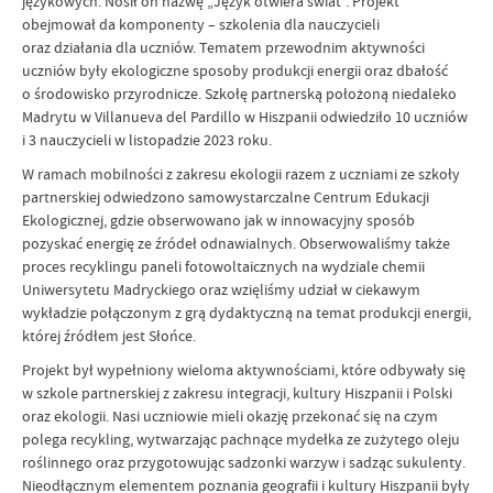
językowych. Nosił on nazwę „Język otwiera świat”. Projekt
obejmował da komponenty – szkolenia dla nauczycieli
oraz działania dla uczniów. Tematem przewodnim aktywności
uczniów były ekologiczne sposoby produkcji energii oraz dbałość
o środowisko przyrodnicze. Szkołę partnerską położoną niedaleko
Madrytu w Villanueva del Pardillo w Hiszpanii odwiedziło 10 uczniów
i 3 nauczycieli w listopadzie 2023 roku.
W ramach mobilności z zakresu ekologii razem z uczniami ze szkoły
partnerskiej odwiedzono samowystarczalne Centrum Edukacji
Ekologicznej, gdzie obserwowano jak w innowacyjny sposób
pozyskać energię ze źródeł odnawialnych. Obserwowaliśmy także
proces recyklingu paneli fotowoltaicznych na wydziale chemii
Uniwersytetu Madryckiego oraz wzięliśmy udział w ciekawym
wykładzie połączonym z grą dydaktyczną na temat produkcji energii,
której źródłem jest Słońce.
Projekt był wypełniony wieloma aktywnościami, które odbywały się
w szkole partnerskiej z zakresu integracji, kultury Hiszpanii i Polski
oraz ekologii. Nasi uczniowie mieli okazję przekonać się na czym
polega recykling, wytwarzając pachnące mydełka ze zużytego oleju
roślinnego oraz przygotowując sadzonki warzyw i sadząc sukulenty.
Nieodłącznym elementem poznania geografii i kultury Hiszpanii były