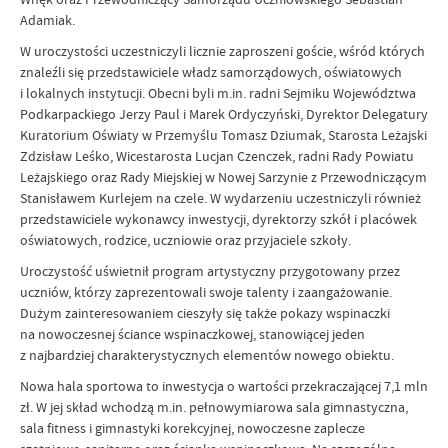
Adamiak.
W uroczystości uczestniczyli licznie zaproszeni goście, wśród których
znaleźli się przedstawiciele władz samorządowych, oświatowych
i lokalnych instytucji. Obecni byli m.in. radni Sejmiku Województwa
Podkarpackiego Jerzy Paul i Marek Ordyczyński, Dyrektor Delegatury
Kuratorium Oświaty w Przemyślu Tomasz Dziumak, Starosta Leżajski
Zdzisław Leśko, Wicestarosta Lucjan Czenczek, radni Rady Powiatu
Leżajskiego oraz Rady Miejskiej w Nowej Sarzynie z Przewodniczącym
Stanisławem Kurlejem na czele. W wydarzeniu uczestniczyli również
przedstawiciele wykonawcy inwestycji, dyrektorzy szkół i placówek
oświatowych, rodzice, uczniowie oraz przyjaciele szkoły.
Uroczystość uświetnił program artystyczny przygotowany przez
uczniów, którzy zaprezentowali swoje talenty i zaangażowanie.
Dużym zainteresowaniem cieszyły się także pokazy wspinaczki
na nowoczesnej ściance wspinaczkowej, stanowiącej jeden
z najbardziej charakterystycznych elementów nowego obiektu.
Nowa hala sportowa to inwestycja o wartości przekraczającej 7,1 mln
zł. W jej skład wchodzą m.in. pełnowymiarowa sala gimnastyczna,
sala fitness i gimnastyki korekcyjnej, nowoczesne zaplecze