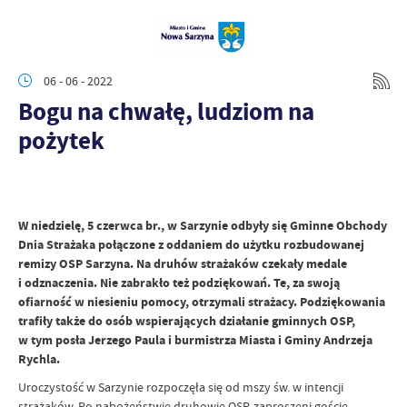
06 - 06 - 2022
Bogu na chwałę, ludziom na
pożytek
W niedzielę, 5 czerwca br., w Sarzynie odbyły się Gminne Obchody
Dnia Strażaka połączone z oddaniem do użytku rozbudowanej
remizy OSP Sarzyna. Na druhów strażaków czekały medale
i odznaczenia. Nie zabrakło też podziękowań. Te, za swoją
ofiarność w niesieniu pomocy, otrzymali strażacy. Podziękowania
trafiły także do osób wspierających działanie gminnych OSP,
w tym posła Jerzego Paula i burmistrza Miasta i Gminy Andrzeja
Rychla.
Uroczystość w Sarzynie rozpoczęła się od mszy św. w intencji
strażaków. Po nabożeństwie druhowie OSP, zaproszeni goście