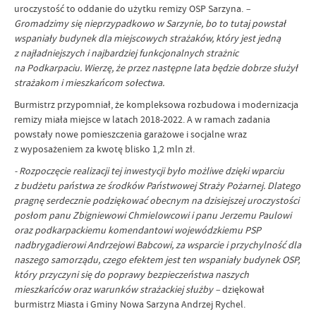
uroczystość to oddanie do użytku remizy OSP Sarzyna.
–
Gromadzimy się nieprzypadkowo w Sarzynie, bo to tutaj powstał
wspaniały budynek dla miejscowych strażaków, który jest jedną
z najładniejszych i najbardziej funkcjonalnych strażnic
na Podkarpaciu. Wierzę, że przez następne lata będzie dobrze służył
strażakom i mieszkańcom sołectwa.
Burmistrz przypomniał, że kompleksowa rozbudowa i modernizacja
remizy miała miejsce w latach 2018-2022. A w ramach zadania
powstały nowe pomieszczenia garażowe i socjalne wraz
z wyposażeniem za kwotę blisko 1,2 mln zł.
- Rozpoczęcie realizacji tej inwestycji było możliwe dzięki wparciu
z budżetu państwa ze środków Państwowej Straży Pożarnej. Dlatego
pragnę serdecznie podziękować obecnym na dzisiejszej uroczystości
posłom panu Zbigniewowi Chmielowcowi i panu Jerzemu Paulowi
oraz podkarpackiemu komendantowi wojewódzkiemu PSP
nadbrygadierowi Andrzejowi Babcowi, za wsparcie i przychylność dla
naszego samorządu, czego efektem jest ten wspaniały budynek OSP,
który przyczyni się do poprawy bezpieczeństwa naszych
mieszkańców oraz warunków strażackiej służby –
dziękował
burmistrz Miasta i Gminy Nowa Sarzyna Andrzej Rychel.