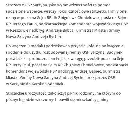
Strażacy z OSP Sarzyna, jako wyraz wdzięczności za pomoc
i udzielone wsparcie, wręczyli okolicznościowe statuetki. Trafiły one
na ręce: posła na Sejm RP dh Zbigniewa Chmielowca, posła na Sejm
RP Jerzego Paula, podkarpackiego komendanta wojewódzkiego PSP
w Rzeszowie nadbryg. Andrzeja Babca i urmistrza Miasta i Gminy
Nowa Sarzyna Andrzeja Rychla.
Po wręczeniu medali i podziękowań przyszła kolej na poświęcenie
i oddanie do użytku rozbudowanej remizy OSP Sarzyna. Budynek
poświecił ks. proboszcz Jan Łojek, a wstęgę przecięli: poseł na Sejm
RP Jerzy Paul, poseł na Sejm RP Zbigniew Chmielowiec, podkarpacki
komendant wojewódzki PSP nadbryg. Andrzej Babiec, burmistrz
Miasta i Gminy Nowa Sarzyna Andrzej Rychel oraz prezes OSP
w Sarzynie dh Karolina Adamiak.
Strażackie uroczystości zakończył piknik rodzinny, na którym do
późnych godzin wieczornych bawili się mieszkańcy gminy.