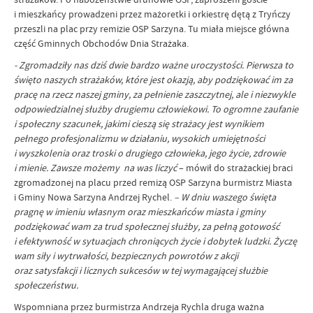
i mieszkańcy prowadzeni przez mażoretki i orkiestrę dętą z Tryńczy
przeszli na plac przy remizie OSP Sarzyna. Tu miała miejsce główna
część Gminnych Obchodów Dnia Strażaka.
- Zgromadziły nas dziś dwie bardzo ważne uroczystości. Pierwsza to
święto naszych strażaków, które jest okazją, aby podziękować im za
pracę na rzecz naszej gminy, za pełnienie zaszczytnej, ale i niezwykle
odpowiedzialnej służby drugiemu człowiekowi. To ogromne zaufanie
i społeczny szacunek, jakimi cieszą się strażacy jest wynikiem
pełnego profesjonalizmu w działaniu, wysokich umiejętności
i wyszkolenia oraz troski o drugiego człowieka, jego życie, zdrowie
i mienie. Zawsze możemy na was liczyć
– mówił do strażackiej braci
zgromadzonej na placu przed remizą OSP Sarzyna burmistrz Miasta
i Gminy Nowa Sarzyna Andrzej Rychel.
– W dniu waszego święta
pragnę w imieniu własnym oraz mieszkańców miasta i gminy
podziękować wam za trud społecznej służby, za pełną gotowość
i efektywność w sytuacjach chroniących życie i dobytek ludzki. Życzę
wam siły i wytrwałości, bezpiecznych powrotów z akcji
oraz satysfakcji i licznych sukcesów w tej wymagającej służbie
społeczeństwu.
Wspomniana przez burmistrza Andrzeja Rychla druga ważna